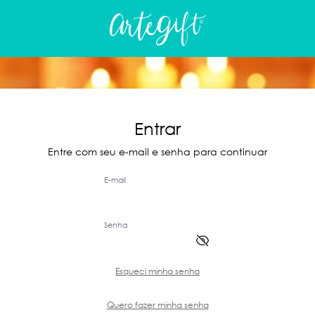
Entrar
Entre com seu e-mail e senha para continuar
E-mail
Senha
Esqueci minha senha
Quero fazer minha senha