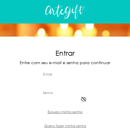
Entrar
Entre com seu e-mail e senha para continuar
E-mail
Senha
Esqueci minha senha
Quero fazer minha senha