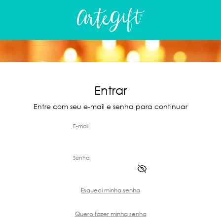
Entrar
Entre com seu e-mail e senha para continuar
E-mail
Senha
Esqueci minha senha
Quero fazer minha senha