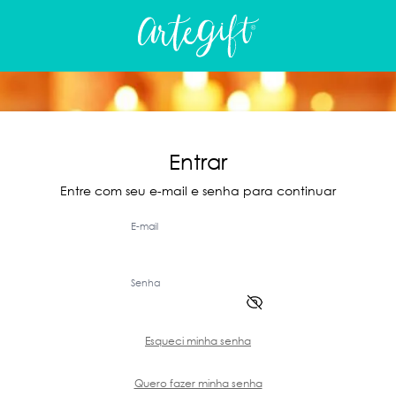
Entrar
Entre com seu e-mail e senha para continuar
E-mail
Senha
Esqueci minha senha
Quero fazer minha senha