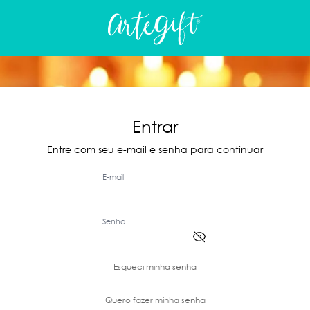
Entrar
Entre com seu e-mail e senha para continuar
E-mail
Senha
Esqueci minha senha
Quero fazer minha senha