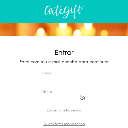
Entrar
Entre com seu e-mail e senha para continuar
E-mail
Senha
Esqueci minha senha
Quero fazer minha senha