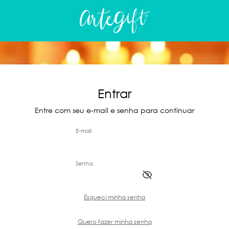
Entrar
Entre com seu e-mail e senha para continuar
E-mail
Senha
Esqueci minha senha
Quero fazer minha senha