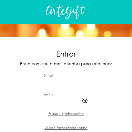
Entrar
Entre com seu e-mail e senha para continuar
E-mail
Senha
Esqueci minha senha
Quero fazer minha senha