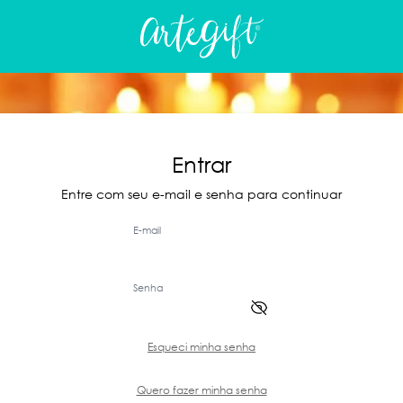
Entrar
Entre com seu e-mail e senha para continuar
E-mail
Senha
Esqueci minha senha
Quero fazer minha senha