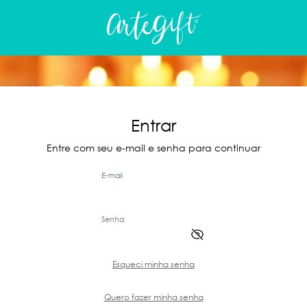
Entrar
Entre com seu e-mail e senha para continuar
E-mail
Senha
Esqueci minha senha
Quero fazer minha senha