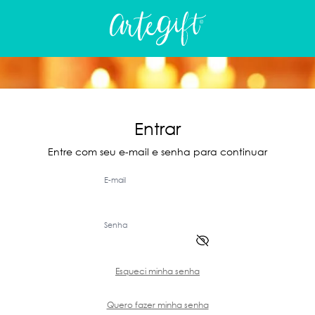
Entrar
Entre com seu e-mail e senha para continuar
E-mail
Senha
Esqueci minha senha
Quero fazer minha senha