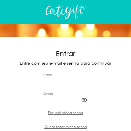
Entrar
Entre com seu e-mail e senha para continuar
E-mail
Senha
Esqueci minha senha
Quero fazer minha senha