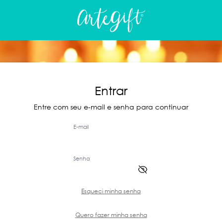
Entrar
Entre com seu e-mail e senha para continuar
E-mail
Senha
Esqueci minha senha
Quero fazer minha senha