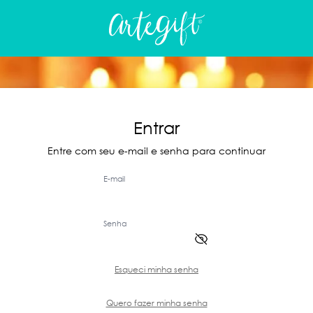
Entrar
Entre com seu e-mail e senha para continuar
E-mail
Senha
Esqueci minha senha
Quero fazer minha senha