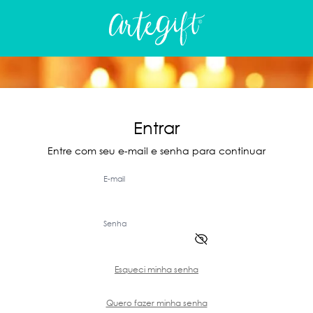
Entrar
Entre com seu e-mail e senha para continuar
E-mail
Senha
Esqueci minha senha
Quero fazer minha senha