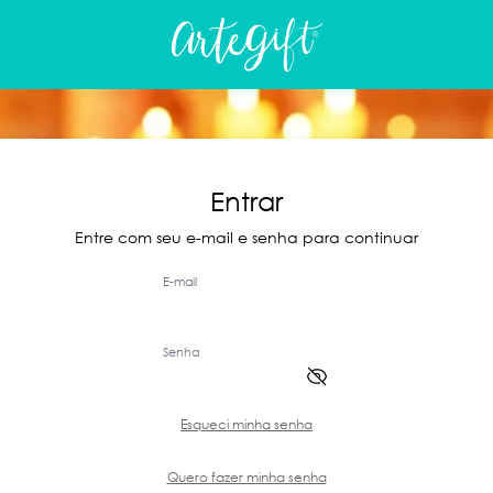
Entrar
Entre com seu e-mail e senha para continuar
E-mail
Senha
Esqueci minha senha
Quero fazer minha senha