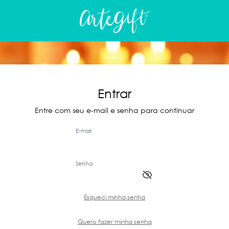
Entrar
Entre com seu e-mail e senha para continuar
E-mail
Senha
Esqueci minha senha
Quero fazer minha senha