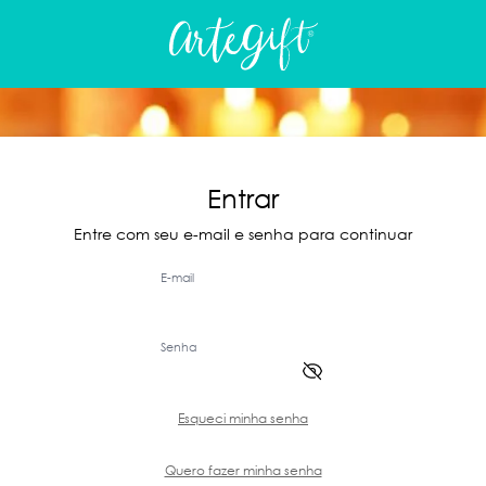
Entrar
Entre com seu e-mail e senha para continuar
E-mail
Senha
Esqueci minha senha
Quero fazer minha senha