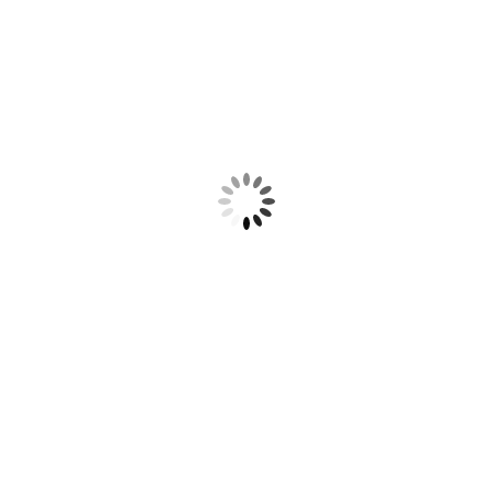
sugestões para o uso desta
 artigos de festa e
 vidros, e outras
 nossa linha de produtos.