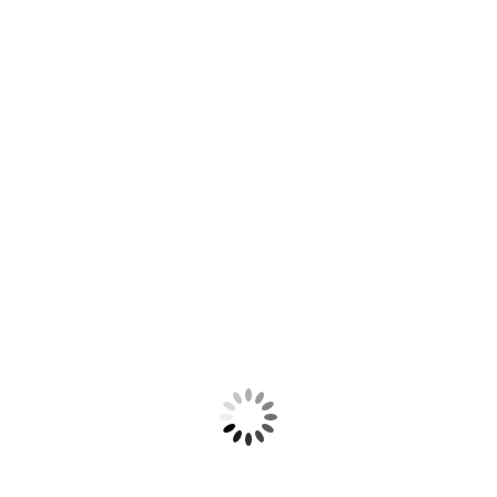
sugestões para o uso desta
 artigos de festa e
 vidros, e outras
 nossa linha de produtos.