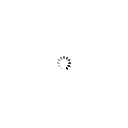
sugestões para o uso desta
 artigos de festa e