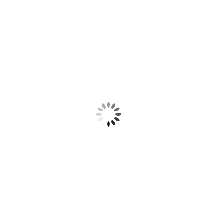
ara festa
embalagens
, e
do Brasil.
ncia em atendimento !
onitor
sugestões para o uso desta
 artigos de festa e