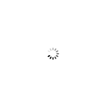
sugestões para o uso desta
 artigos de festa e