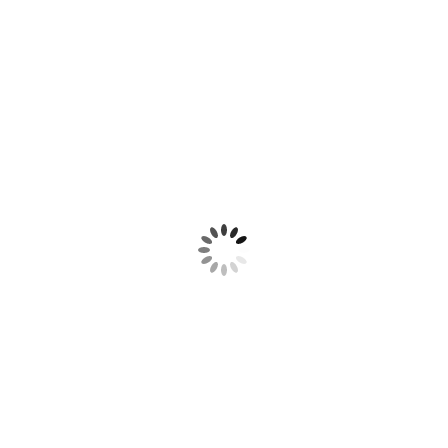
A FIM DE MAIS IDEIAS?
Inspire-se em nosso Instagram,
@artegift
e confira mais
sugestões para o uso desta linda embalagem!